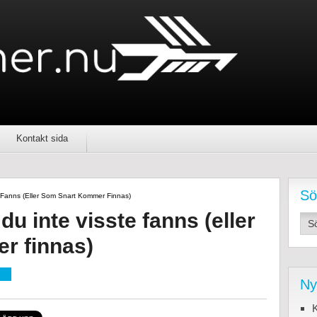
Kontakt sida
Sö
e Fanns (eller Som Snart Kommer Finnas)
du inte visste fanns (eller
r finnas)
Ny
K