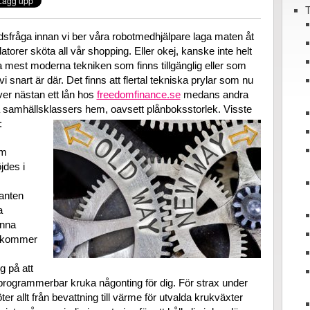
T
idsfråga innan vi ber våra robotmedhjälpare laga maten åt
torer sköta all vår shopping. Eller okej, kanske inte helt
lra mest moderna tekniken som finns tillgänglig eller som
vi snart är där. Det finns att flertal tekniska prylar som nu
ver nästan ett lån hos
freedomfinance.se
medans andra
lla samhällsklassers hem, oavsett plånboksstorlek. Visste
:
om
jdes i
ganten
a
unna
t kommer
g på att
 programmerbar kruka någonting för dig. För strax under
 allt från bevattning till värme för utvalda krukväxter