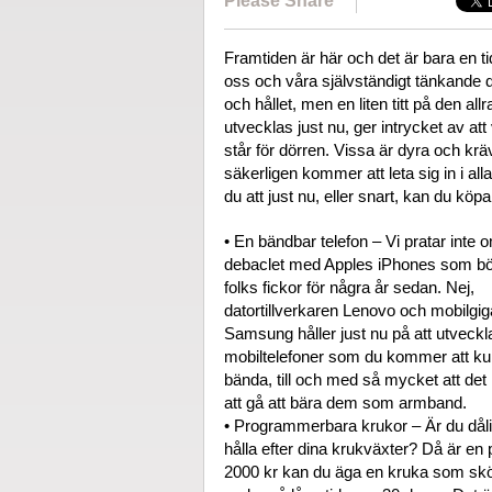
Please Share
Framtiden är här och det är bara en t
oss och våra självständigt tänkande da
och hållet, men en liten titt på den al
utvecklas just nu, ger intrycket av att 
står för dörren. Vissa är dyra och krä
säkerligen kommer att leta sig in i a
du att just nu, eller snart, kan du köpa
• En bändbar telefon – Vi pratar inte 
debaclet med Apples iPhones som bö
folks fickor för några år sedan. Nej,
datortillverkaren Lenovo och mobilgi
Samsung håller just nu på att utveckl
mobiltelefoner som du kommer att k
bända, till och med så mycket att de
att gå att bära dem som armband.
• Programmerbara krukor – Är du dåli
hålla efter dina krukväxter? Då är en
2000 kr kan du äga en kruka som sköter