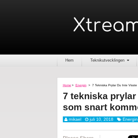
Hem
Teknikutvecklingen
Home
>
Energin
>
7 Tekniska Prylar Du Inte Visst
7 tekniska prylar 
som snart komme
mikael
juli 10, 2018
Energin