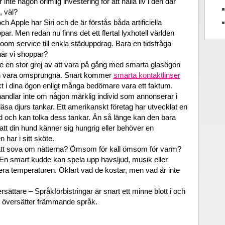
inte någon orimlig investering för att hålla liv i den där
, väl?
 Apple har Siri och de är förstås båda artificiella
. Men redan nu finns det ett flertal lyxhotell världen
 room service till enkla städuppdrag. Bara en tidsfråga
när vi shoppar?
de en stor grej av att vara på gång med smarta glasögon
an vara omsprungna. Snart kommer
smarta kontaktlinser
kt i dina ögon enligt många bedömare vara ett faktum.
 handlar inte om någon märklig individ som annonserar i
äsa djurs tankar. Ett amerikanskt företag har utvecklat en
 och kan tolka dess tankar. Än så länge kan den bara
att din hund känner sig hungrig eller behöver en
har i sitt sköte.
att sova om nätterna? Ömsom för kall ömsom för varm?
? En smart kudde kan spela upp havsljud, musik eller
ra temperaturen. Oklart vad de kostar, men vad är inte
ttare – Språkförbistringar är snart ett minne blott i och
 översätter främmande språk.