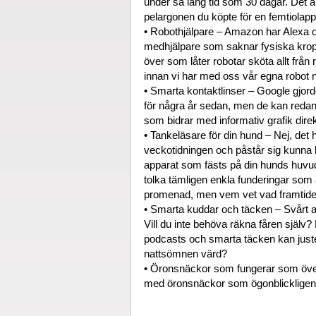
under så lång tid som 30 dagar. Det är 
pelargonen du köpte för en femtiolapp
• Robothjälpare – Amazon har Alexa och
medhjälpare som saknar fysiska kroppar
över som låter robotar sköta allt från
innan vi har med oss vår egna robot 
• Smarta kontaktlinser – Google gjor
för några år sedan, men de kan red
som bidrar med informativ grafik dire
• Tankeläsare för din hund – Nej, det
veckotidningen och påstår sig kunna l
apparat som fästs på din hunds huvud
tolka tämligen enkla funderingar som 
promenad, men vem vet vad framtiden 
• Smarta kuddar och täcken – Svårt 
Vill du inte behöva räkna fåren själv
podcasts och smarta täcken kan juste
nattsömnen värd?
• Öronsnäckor som fungerar som översä
med öronsnäckor som ögonblickligen