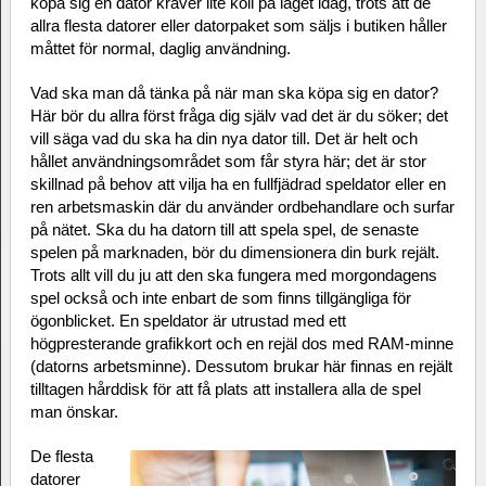
köpa sig en dator kräver lite koll på läget idag, trots att de
allra flesta datorer eller datorpaket som säljs i butiken håller
måttet för normal, daglig användning.
Vad ska man då tänka på när man ska köpa sig en dator?
Här bör du allra först fråga dig själv vad det är du söker; det
vill säga vad du ska ha din nya dator till. Det är helt och
hållet användningsområdet som får styra här; det är stor
skillnad på behov att vilja ha en fullfjädrad speldator eller en
ren arbetsmaskin där du använder ordbehandlare och surfar
på nätet. Ska du ha datorn till att spela spel, de senaste
spelen på marknaden, bör du dimensionera din burk rejält.
Trots allt vill du ju att den ska fungera med morgondagens
spel också och inte enbart de som finns tillgängliga för
ögonblicket. En speldator är utrustad med ett
högpresterande grafikkort och en rejäl dos med RAM-minne
(datorns arbetsminne). Dessutom brukar här finnas en rejält
tilltagen hårddisk för att få plats att installera alla de spel
man önskar.
De flesta
datorer