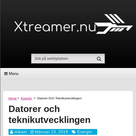
Menu
Home
>
Energin
>
Datorer Och Teknikutvecklingen
Datorer och
teknikutvecklingen
mikael
februari 13, 2019
Energin