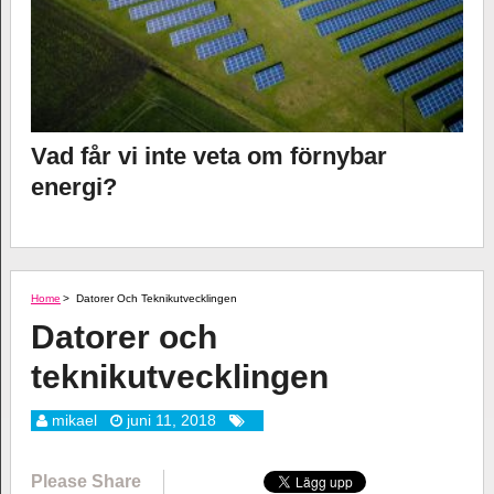
Vad får vi inte veta om förnybar
energi?
Home
>
Datorer Och Teknikutvecklingen
Datorer och
teknikutvecklingen
mikael
juni 11, 2018
Please Share