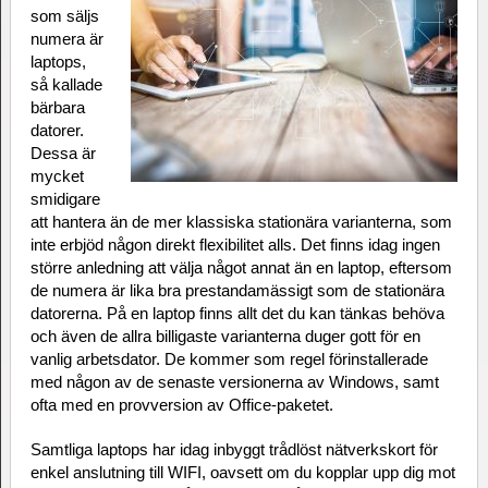
som säljs
numera är
laptops,
så kallade
bärbara
datorer.
Dessa är
mycket
smidigare
att hantera än de mer klassiska stationära varianterna, som
inte erbjöd någon direkt flexibilitet alls. Det finns idag ingen
större anledning att välja något annat än en laptop, eftersom
de numera är lika bra prestandamässigt som de stationära
datorerna. På en laptop finns allt det du kan tänkas behöva
och även de allra billigaste varianterna duger gott för en
vanlig arbetsdator. De kommer som regel förinstallerade
med någon av de senaste versionerna av Windows, samt
ofta med en provversion av Office-paketet.
Samtliga laptops har idag inbyggt trådlöst nätverkskort för
enkel anslutning till WIFI, oavsett om du kopplar upp dig mot