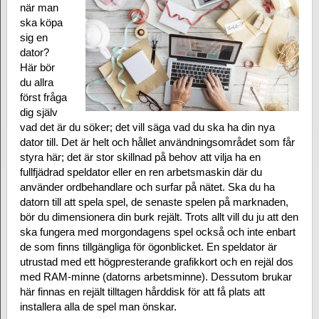
när man
ska köpa
sig en
dator?
Här bör
du allra
först fråga
dig själv
vad det är du söker; det vill säga vad du ska ha din nya
dator till. Det är helt och hållet användningsområdet som får
styra här; det är stor skillnad på behov att vilja ha en
fullfjädrad speldator eller en ren arbetsmaskin där du
använder ordbehandlare och surfar på nätet. Ska du ha
datorn till att spela spel, de senaste spelen på marknaden,
bör du dimensionera din burk rejält. Trots allt vill du ju att den
ska fungera med morgondagens spel också och inte enbart
de som finns tillgängliga för ögonblicket. En speldator är
utrustad med ett högpresterande grafikkort och en rejäl dos
med RAM-minne (datorns arbetsminne). Dessutom brukar
här finnas en rejält tilltagen hårddisk för att få plats att
installera alla de spel man önskar.