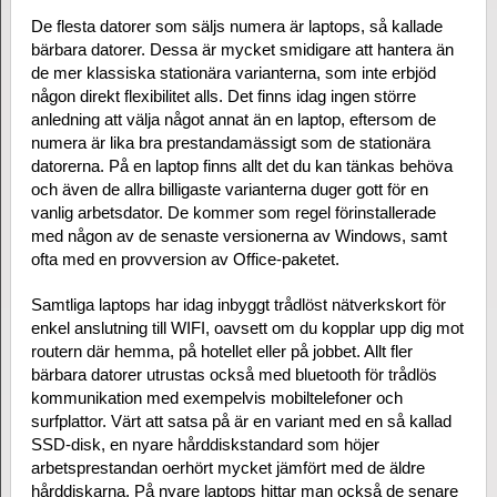
De flesta datorer som säljs numera är laptops, så kallade
bärbara datorer. Dessa är mycket smidigare att hantera än
de mer klassiska stationära varianterna, som inte erbjöd
någon direkt flexibilitet alls. Det finns idag ingen större
anledning att välja något annat än en laptop, eftersom de
numera är lika bra prestandamässigt som de stationära
datorerna. På en laptop finns allt det du kan tänkas behöva
och även de allra billigaste varianterna duger gott för en
vanlig arbetsdator. De kommer som regel förinstallerade
med någon av de senaste versionerna av Windows, samt
ofta med en provversion av Office-paketet.
Samtliga laptops har idag inbyggt trådlöst nätverkskort för
enkel anslutning till WIFI, oavsett om du kopplar upp dig mot
routern där hemma, på hotellet eller på jobbet. Allt fler
bärbara datorer utrustas också med bluetooth för trådlös
kommunikation med exempelvis mobiltelefoner och
surfplattor. Värt att satsa på är en variant med en så kallad
SSD-disk, en nyare hårddiskstandard som höjer
arbetsprestandan oerhört mycket jämfört med de äldre
hårddiskarna. På nyare laptops hittar man också de senare